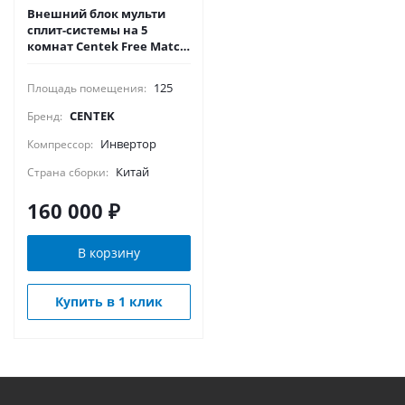
Внешний блок мульти
сплит-системы на 5
комнат Centek Free Match
CT-66AM5-H42/4DR3C
125
Площадь помещения:
CENTEK
Бренд:
Инвертор
Компрессор:
Китай
Страна сборки:
160 000
₽
В корзину
Купить в 1 клик