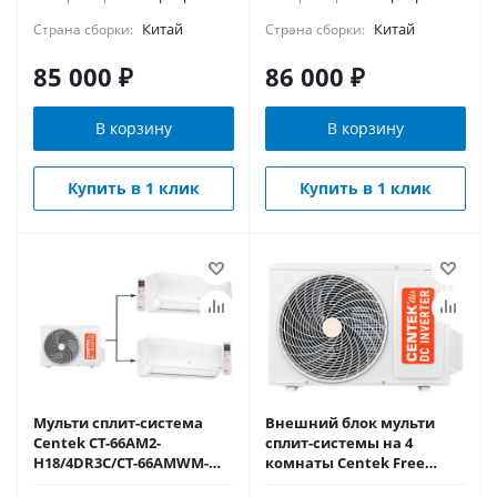
Китай
Китай
Страна сборки:
Страна сборки:
85 000
₽
86 000
₽
В корзину
В корзину
Купить в 1 клик
Купить в 1 клик
Мульти сплит-система
Внешний блок мульти
Centek CT-66AM2-
сплит-системы на 4
H18/4DR3C/CT-66AMWM-
комнаты Centek Free
H09/4R3B(FX)*2
Match CT-66AM4-H36/4DR3C