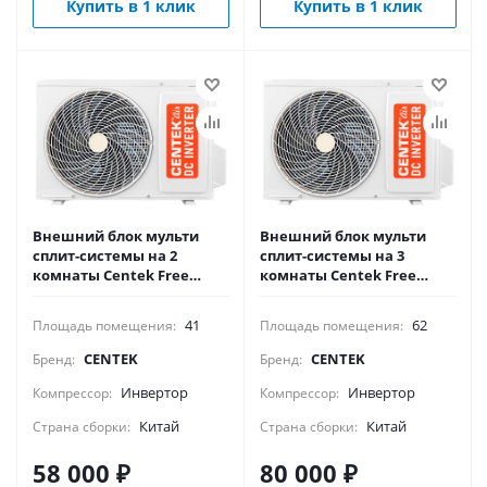
Купить в 1 клик
Купить в 1 клик
Внешний блок мульти
Внешний блок мульти
сплит-системы на 2
сплит-системы на 3
комнаты Centek Free
комнаты Centek Free
Match CT-66AM2-H14/4DR3C
Match CT-66AM3-H21/4DR3C
41
62
Площадь помещения:
Площадь помещения:
CENTEK
CENTEK
Бренд:
Бренд:
Инвертор
Инвертор
Компрессор:
Компрессор:
Китай
Китай
Страна сборки:
Страна сборки:
58 000
₽
80 000
₽