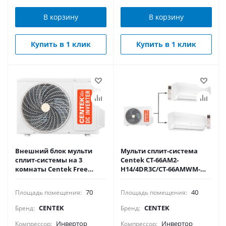
В корзину
В корзину
Купить в 1 клик
Купить в 1 клик
Внешний блок мульти
Мульти сплит-система
сплит-системы на 3
Centek CT-66AM2-
комнаты Centek Free
H14/4DR3C/CT-66AMWM-
Match CT-66AM3-H27/4DR3C
H07/4R3B(FX)*2
70
40
Площадь помещения:
Площадь помещения:
CENTEK
CENTEK
Бренд:
Бренд:
Инвертор
Инвертор
Компрессор:
Компрессор: