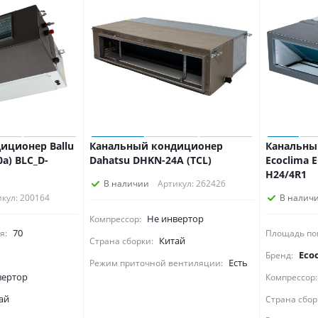
иционер Ballu
Канальный кондиционер
Канальны
10a) BLC_D-
Dahatsu DHKN-24A (TCL)
Ecoclima 
H24/4R1
В наличии
Артикул: 262426
кул: 200164
В налич
Не инвертор
Компрессор:
70
я:
Площадь по
Китай
Страна сборки:
Eco
Бренд:
Есть
Режим приточной вентиляции:
вертор
Компрессор:
ай
Страна сбор