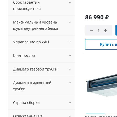
Quattroclima (
3
)
Срок гарантии
ROVEX (
2
)
производителя
ROYAL Clima (
4
)
86 990
₽
Samsung (
1
)
Максимальный уровень
TCL (
4
)
шума внутреннего блока
TOSOT (
2
)
Управление по WiFi
Купить в
Компрессор
Диаметр газовой трубки
Диаметр жидкостной
трубки
Страна сборки
Охлаждение,кВт