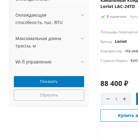
Канальный кон
Loriot LAC-24TD
Охлаждающая
В наличии
Арти
способность, тыс. BTU
Площадь помещени
Максимальная длина
Loriot
Бренд:
трассы, м
Не ин
Компрессор:
Кит
Страна сборки:
Wi-fi управление
88 400
₽
Сбросить
Купить в