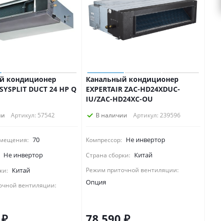
й кондиционер
Канальный кондиционер
 SYSPLIT DUCT 24 HP Q
EXPERTAIR ZAC-HD24XDUC-
IU/ZAC-HD24XC-OU
ии
Артикул: 57542
В наличии
Артикул: 239596
70
Не инвертор
мещения:
Компрессор:
Не инвертор
Китай
Страна сборки:
Китай
Режим приточной вентиляции:
ки:
Опция
очной вентиляции:
₽
78 590
₽