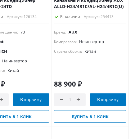
й кондиционер
Канальный кондиционер AUX
C-24TD
ALLD-H24/4R1C/AL-H24/4R1С(U)
ии
Артикул: 126134
В наличии
Артикул: 254413
70
AUX
мещения:
Бренд:
ot
Не инвертор
Компрессор:
ICH
Китай
Страна сборки:
Не инвертор
Китай
ки:
₽
88 900
₽
В корзину
В корзину
пить в 1 клик
Купить в 1 клик