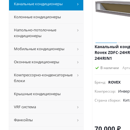
Канальные кондиционеры
Колонные кондиционеры
Напольно-потолочные
кондиционеры
Канальный кон
Мобильные кондиционеры
Rovex ZDFC-24HR
24HRIN1
Оконные кондиционеры
В наличии
Арти
Компрессорно-конденсаторные
блоки
ROVEX
Бренд:
Инвер
Компрессор:
Крышные кондиционеры
Кит
Страна сборки:
VRF система
Фанкойлы
70 000
₽