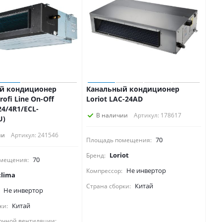
й кондиционер
Канальный кондиционер
rofi Line On-Off
Loriot LAC-24AD
4/4R1/ECL-
В наличии
Артикул: 178617
U)
ии
Артикул: 241546
70
Площадь помещения:
Loriot
Бренд:
70
мещения:
Не инвертор
Компрессор:
clima
Китай
Страна сборки:
Не инвертор
Китай
ки:
очной вентиляции: