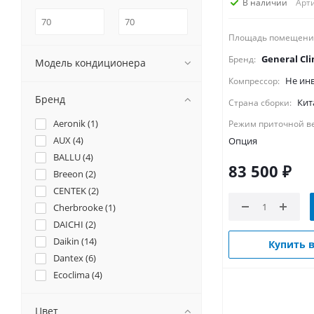
В наличии
Арти
Площадь помещени
General Cl
Бренд:
Модель кондиционера
Не ин
Компрессор:
Бренд
Кит
Страна сборки:
Aeronik (
1
)
Режим приточной в
AUX (
4
)
Опция
BALLU (
4
)
83 500
₽
Breeon (
2
)
CENTEK (
2
)
Cherbrooke (
1
)
DAICHI (
2
)
Daikin (
14
)
Купить в
Dantex (
6
)
Ecoclima (
4
)
Electrolux (
1
)
Energolux (
3
)
Цвет