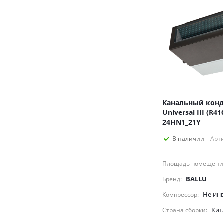
Канальный конд
Universal III (R4
24HN1_21Y
В наличии
Арти
Площадь помещени
BALLU
Бренд:
Не ин
Компрессор:
Кит
Страна сборки: