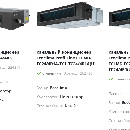
диционер
Канальный кондиционер
Канальны
4/4R3
Ecoclima Profi Line ECLMD-
Ecoclima P
TC24/4R1A/ECL-TC24/4R1A(U)
ECLMD-TC2
кул: 224219
TC24/4R1(
В наличии
Артикул: 262780
В налич
70
я:
Ecoclima
Бренд:
вертор
Площадь по
Не инвертор
Компрессор:
ай
Eco
Бренд:
Китай
Страна сборки:
Компрессор:
Страна сбор
Режим прит