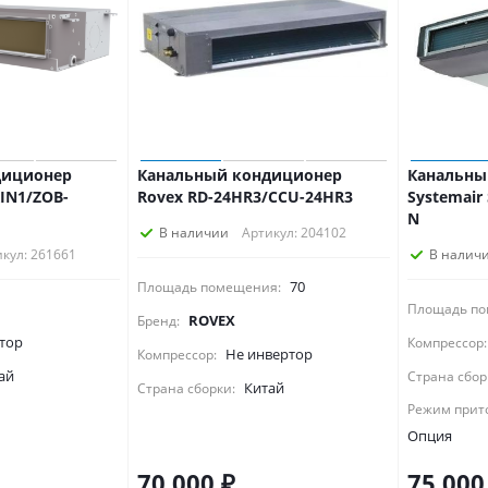
диционер
Канальный кондиционер
Канальны
IN1/ZOB-
Rovex RD-24HR3/CCU-24HR3
Systemair
N
В наличии
Артикул: 204102
кул: 261661
В налич
70
Площадь помещения:
Площадь по
ROVEX
Бренд:
тор
Компрессор:
Не инвертор
Компрессор:
ай
Страна сбор
Китай
Страна сборки:
Режим прит
Опция
70 000
₽
75 000