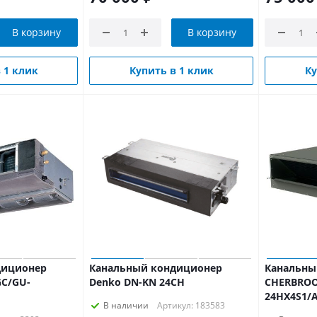
В корзину
В корзину
 1 клик
Купить в 1 клик
Ку
диционер
Канальный кондиционер
Канальны
GC/GU-
Denko DN-KN 24CH
CHERBROO
24HX4S1/
В наличии
Артикул: 183583