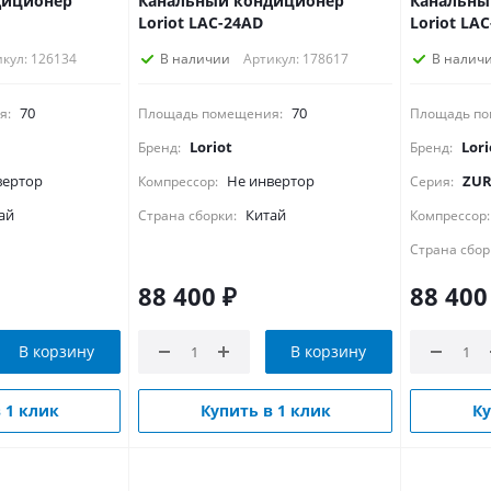
диционер
Канальный кондиционер
Канальны
Loriot LAC-24AD
Loriot LA
кул: 126134
В наличии
Артикул: 178617
В налич
70
70
я:
Площадь помещения:
Площадь по
Loriot
Lori
Бренд:
Бренд:
вертор
Не инвертор
ZUR
Компрессор:
Серия:
ай
Китай
Страна сборки:
Компрессор:
Страна сбор
88 400
₽
88 400
В корзину
В корзину
 1 клик
Купить в 1 клик
Ку