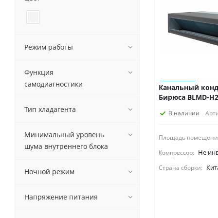
Fujitsu (
1
)
Funai (
1
)
General Climate (
3
)
GREE (
3
)
Режим работы
Haier (
5
)
Hisense (
3
)
Функция
IGC (
5
)
самодиагностики
Канальный кон
JAX (
1
)
Бирюса BLMD-H2
Kentatsu (
14
)
Тип хладагента
LESSAR (
2
)
В наличии
Арти
LG (
2
)
Минимальный уровень
Loriot (
4
)
Площадь помещени
шума внутреннего блока
Marsa (
3
)
Не ин
Компрессор:
MDV (
2
)
Кит
Страна сборки:
Ночной режим
Midea (
8
)
MITSUBISHI ELECTRIC (
2
)
Panasonic (
1
)
Напряжение питания
Pioneer (
3
)