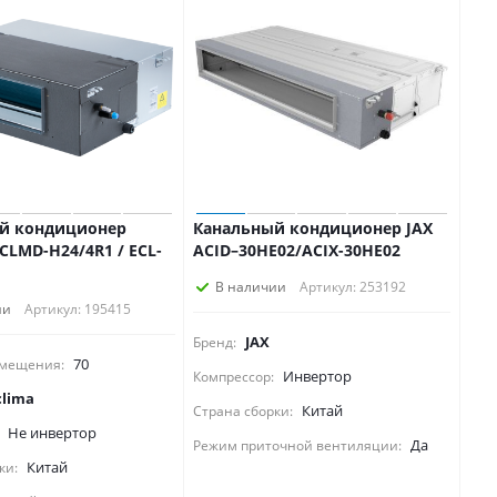
й кондиционер
Канальный кондиционер JAX
ECLMD-H24/4R1 / ECL-
ACID–30HE02/ACIX-30HE02
В наличии
Артикул: 253192
ии
Артикул: 195415
JAX
Бренд:
70
мещения:
Инвертор
Компрессор:
clima
Китай
Страна сборки:
Не инвертор
Да
Режим приточной вентиляции:
Китай
ки: