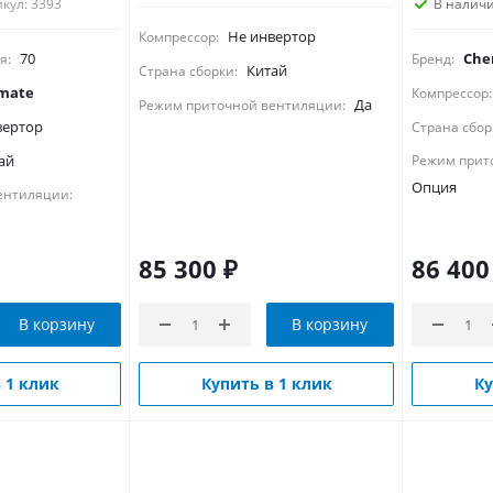
кул: 3393
В налич
Не инвертор
Компрессор:
70
Che
я:
Бренд:
Китай
Страна сборки:
imate
Компрессор:
Да
Режим приточной вентиляции:
вертор
Страна сбор
ай
Режим прит
Опция
ентиляции:
85 300
₽
86 400
В корзину
В корзину
 1 клик
Купить в 1 клик
Ку