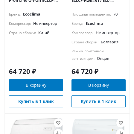
Profi Line On-Off ECLCF-
ECLCF-H24/4R1 / ECL-
TC24/4R1A/ECL-
H24/4R1
TC24/4R1A(U)
Ecoclima
70
Бренд:
Площадь помещения:
Не инвертор
Ecoclima
Компрессор:
Бренд:
Китай
Не инвертор
Страна сборки:
Компрессор:
Болгария
Страна сборки:
Режим приточной
Опция
вентиляции:
64 720
₽
64 720
₽
В корзину
В корзину
Купить в 1 клик
Купить в 1 клик