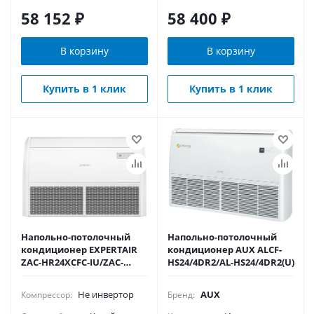
58 152
₽
58 400
₽
В корзину
В корзину
Купить в 1 клик
Купить в 1 клик
Напольно-потолочный
Напольно-потолочный
кондиционер EXPERTAIR
кондиционер AUX ALCF-
ZAC-HR24XCFC-IU/ZAC-
HS24/4DR2/AL-HS24/4DR2(U)
HD24XC-OU
Не инвертор
AUX
Компрессор:
Бренд: