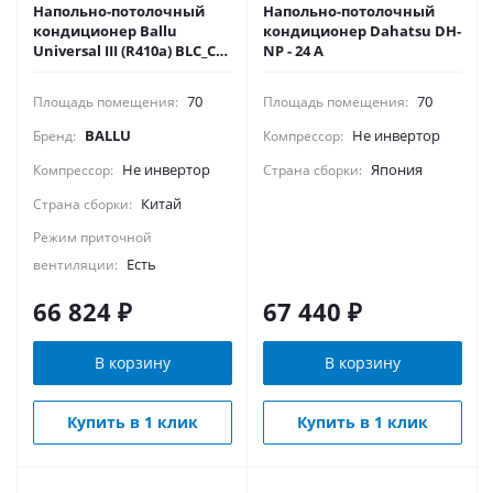
Напольно-потолочный
Напольно-потолочный
кондиционер Ballu
кондиционер Dahatsu DH-
Universal III (R410a) BLC_CF-
NP - 24 А
24HN1_21Y
70
70
Площадь помещения:
Площадь помещения:
BALLU
Не инвертор
Бренд:
Компрессор:
Не инвертор
Япония
Компрессор:
Страна сборки:
Китай
Страна сборки:
Режим приточной
Есть
вентиляции:
66 824
₽
67 440
₽
В корзину
В корзину
Купить в 1 клик
Купить в 1 клик