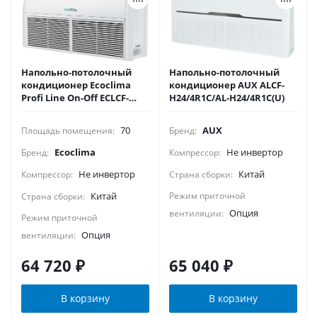
Напольно-потолочный
Напольно-потолочный
кондиционер Ecoclima
кондиционер AUX ALCF-
Profi Line On-Off ECLCF-
H24/4R1С/AL-H24/4R1С(U)
TC24/4R1/ECL-TC24/4R1(U)
70
AUX
Площадь помещения:
Бренд:
Ecoclima
Не инвертор
Бренд:
Компрессор:
Не инвертор
Китай
Компрессор:
Страна сборки:
Китай
Режим приточной
Страна сборки:
Опция
вентиляции:
Режим приточной
Опция
вентиляции:
64 720
₽
65 040
₽
В корзину
В корзину