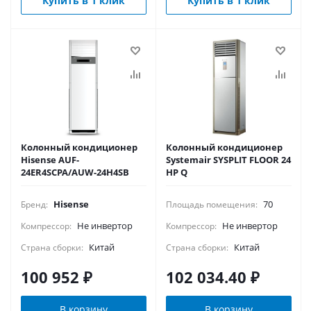
Купить в 1 клик
Купить в 1 клик
Колонный кондиционер
Колонный кондиционер
Hisense AUF-
Systemair SYSPLIT FLOOR 24
24ER4SCPA/AUW-24H4SB
HP Q
Hisense
70
Бренд:
Площадь помещения:
Не инвертор
Не инвертор
Компрессор:
Компрессор:
Китай
Китай
Страна сборки:
Страна сборки:
100 952
₽
102 034.40
₽
В корзину
В корзину