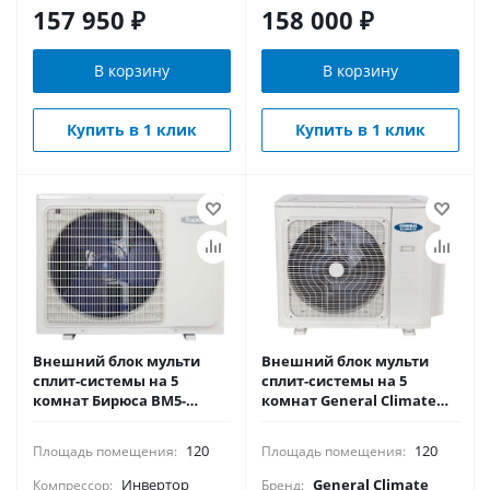
157 950
₽
158 000
₽
В корзину
В корзину
Купить в 1 клик
Купить в 1 клик
Внешний блок мульти
Внешний блок мульти
сплит-системы на 5
сплит-системы на 5
комнат Бирюса BM5-
комнат General Climate
H42/4DR3
Free match GU-M5EA42HN1
120
120
Площадь помещения:
Площадь помещения:
Инвертор
General Climate
Компрессор:
Бренд: