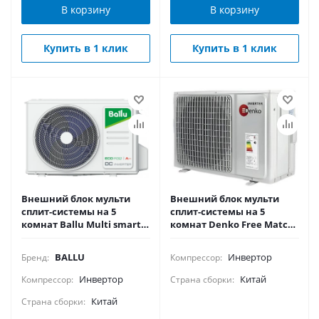
В корзину
В корзину
Купить в 1 клик
Купить в 1 клик
Внешний блок мульти
Внешний блок мульти
сплит-системы на 5
сплит-системы на 5
комнат Ballu Multi smart
комнат Denko Free Match
BM5OI-FM/out-42HN8_V1/EU
MULT-42/5 (TCL)
BALLU
Инвертор
Бренд:
Компрессор:
Инвертор
Китай
Компрессор:
Страна сборки:
Китай
Страна сборки: