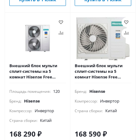
Внешний блок мульти
Внешний блок мульти
сплит-системы на 5
сплит-системы на 5
комнат Hisense Free
комнат Hisense Free
match AMW-42U4SE
Match AMW5-36U4RQC
120
Hisense
Площадь помещения:
Бренд:
Hisense
Инвертор
Бренд:
Компрессор:
Инвертор
Китай
Компрессор:
Страна сборки:
Китай
Страна сборки:
168 290
₽
168 590
₽