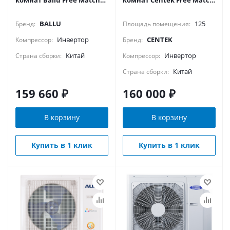
комнат Ballu Free Match
комнат Centek Free Match
BA5OI-FM/out-42HN8/EU_LP
CT-66AM5-H42/4DR3C
BALLU
125
Бренд:
Площадь помещения:
Инвертор
CENTEK
Компрессор:
Бренд:
Китай
Инвертор
Страна сборки:
Компрессор:
Китай
Страна сборки:
159 660
₽
160 000
₽
В корзину
В корзину
Купить в 1 клик
Купить в 1 клик