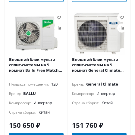
Внешний блок мульти
Внешний блок мульти
сплит-системы на 5
сплит-системы на 5
комнат Ballu Free Match
комнат General Climate
ERP R32 BA5OI-FM/out-
Free match GU-M5EA42H32
42HN8/EU
120
General Climate
Площадь помещения:
Бренд:
BALLU
Инвертор
Бренд:
Компрессор:
Инвертор
Китай
Компрессор:
Страна сборки:
Китай
Страна сборки:
150 650
₽
151 760
₽