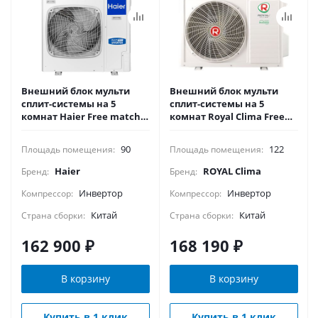
Внешний блок мульти
Внешний блок мульти
сплит-системы на 5
сплит-системы на 5
комнат Haier Free match
комнат Royal Clima Free
5U90S2SS5FA
Match 5TFM-42HN
90
122
Площадь помещения:
Площадь помещения:
Haier
ROYAL Clima
Бренд:
Бренд:
Инвертор
Инвертор
Компрессор:
Компрессор:
Китай
Китай
Страна сборки:
Страна сборки:
162 900
₽
168 190
₽
В корзину
В корзину
Купить в 1 клик
Купить в 1 клик