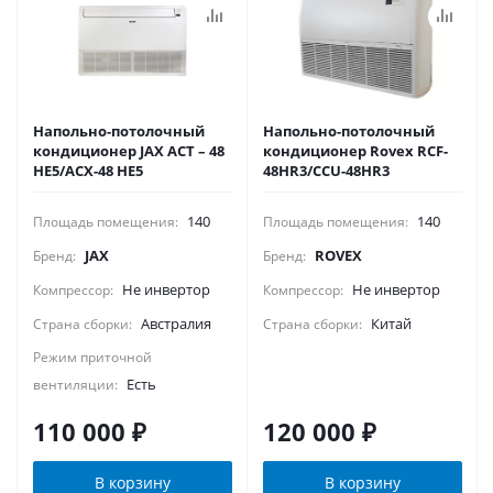
Напольно-потолочный
Напольно-потолочный
кондиционер JAX ACT – 48
кондиционер Rovex RCF-
HE5/ACX-48 НE5
48HR3/CCU-48HR3
140
140
Площадь помещения:
Площадь помещения:
JAX
ROVEX
Бренд:
Бренд:
Не инвертор
Не инвертор
Компрессор:
Компрессор:
Австралия
Китай
Страна сборки:
Страна сборки:
Режим приточной
Есть
вентиляции:
110 000
₽
120 000
₽
В корзину
В корзину