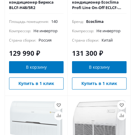
кондиционер Бирюса
кондиционер Ecoclima
BLCF-H48/5R2
Profi Line On-Off ECLCF-
TC48/4R1A/ECL-
TC48/5R1A(U)
140
Ecoclima
Площадь помещения:
Бренд:
Не инвертор
Не инвертор
Компрессор:
Компрессор:
Россия
Китай
Страна сборки:
Страна сборки:
129 990
₽
131 300
₽
В корзину
В корзину
Купить в 1 клик
Купить в 1 клик