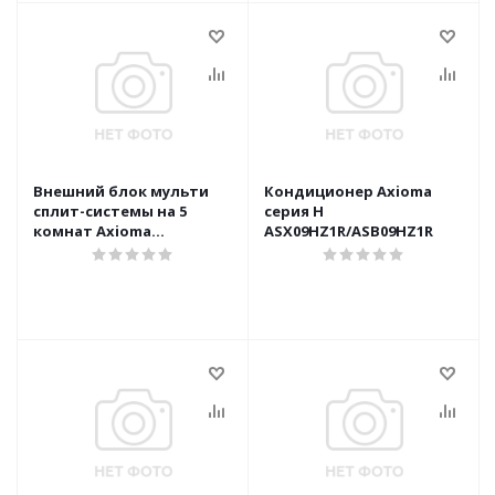
Внешний блок мульти
Кондиционер Axioma
сплит-системы на 5
серия H
комнат Axioma
ASX09HZ1R/ASB09HZ1R
ASB42M5Z1R