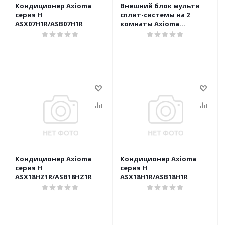
Кондиционер Axioma
Внешний блок мульти
серия H
сплит-системы на 2
ASX07H1R/ASB07H1R
комнаты Axioma
ASB14M2Z1R
Кондиционер Axioma
Кондиционер Axioma
серия H
серия H
ASX18HZ1R/ASB18HZ1R
ASX18H1R/ASB18H1R