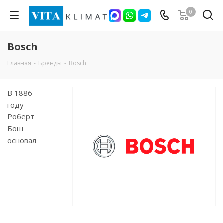
0
Bosch
Главная
-
Бренды
-
Bosch
В 1886
году
Роберт
Бош
основал