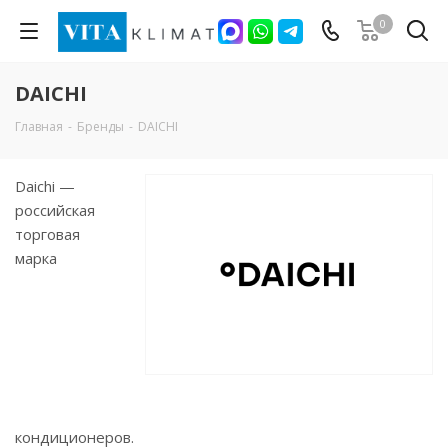
0
DAICHI
Главная
-
Бренды
-
DAICHI
Daichi —
российская
торговая
марка
кондиционеров.